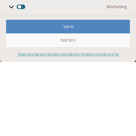
Marketing
אישור
העדפות
5 ימים בשוויץ, ציריך עד אינטרלקן דרך לוצרן, מותאם
לשומרי כשרות
מדיניות ופרטיות האתר
מדיניות ופרטיות האתר
מדיניות ופרטיות האתר
קליק למתנה
הריביירה הצרפתית