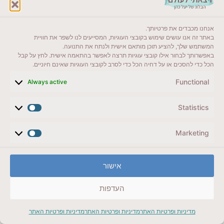
בעיר קולמר 6 שווקי חג המולד מקושטים. דוכנים מסורתיים
או שוק גורמה מפוזרים למרגלות הקתדרלות או מסביב
למזרקות שבמרכזי הפיאצות. מי שיטייל בעיר בשעות
אנחנו מכבדים את פרטיותך.
החשיכה, אורות חג המולד, משתלבים בהרמוניה עם
באתר זה אנו עושים שימוש בקובצי העוגיות, המסייעים לנו לשפר את חוויית
המשתמש שלך, להציע תוכן מותאם אישית ולנתח את התנועה.
התאורה יוצאת הדופן שנועדה להעצים את מרכז קולמר
באפשרותך לבחור אילו קובצי עוגיות תרצה לאפשר בהתאמה אישית. לחץ על קבל
בהילה רכה של אור.
הכל כדי להסכים או על דחיה הכל כדי לסרב לקובצי העוגיות שאינם חיוניים.
שוק חג המולד מתקיים בין התאריכים 26/11 ל-29/12.
Functional
Always active
Statistics
Marketing
אישור
העדפות
מדיניות ופרטיות האתר
מדיניות ופרטיות האתר
מדיניות ופרטיות האתר
מה עוד ניתן לראות בקולמר