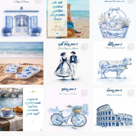
ונופים בחבל אלזס צרפת
ה בחופשה שבו הכל נהיה פשוט יותר. החול, הי
Instagram post 17994326828955248
Instagram post 18