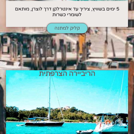
5 ימים בשוויץ, ציריך עד אינטרלקן דרך לוצרן, מותאם
לשומרי כשרות
קליק למתנה
הריביירה הצרפתית