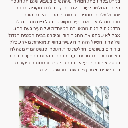
בקרנו בפריז בחג המולד, שהתקיים בשבוע שגם חג חנוכה
חל בו. החלטנו לעשות את הביקור שלנו בתקופה חגיגית
יותר ולשלב בו מספר מקומות מיוחדים. הייתה חוויה
מדהימה לראות את העיר מקושטת בכל פינה והייתה לנו
הזדמנות ליהנות מהאווירה המיוחדת של העיר בעת החג.
אבל לא שכחנו את החג היהודי וביקרנו בבית הכנסת הגדול
של פריז. הטיול הזה היה עשיר בחוויות מוארות מאד שכללו
ביקורים בשווקים והדלקת נרות חנוכה. פגשנו זמרי מקהלה
נוצרית שרים מזמורים בעברית בבית הכנסת בסעודת שבת.
בנוסף צפינו במופעי אורות הקריסמס ובמסגרת ביקורים
במוזיאונים ואטרקציות שהיו מקושטים לחג.