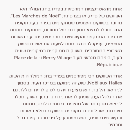
אחת מהאטרקציות המרכזיות בפריז בחג המולד היא
השווקים של פריז, או בצרפתית "Les Marches de Noël".
מדובר בשווקים חיצוניים שמתקיימים בפריז בעת תקופת
החג. תוכלו למצוא מגוון רחב של סחורות, ממתקים ומתנות
ייחודיות. המתקנים והקישוטים המדהימים, יחד עם האורות
הנוצצים, יעניקו לכם הזדמנות לטעום את אווירת השוק
האירופי המסורתית. השווקים ממוקמים במיקומים שונים
בעיר, ביניהם מגרשי העיר Bercy Village ו- Place de la
République.
אחד השווקים הכי מפורסמים בפריז בחג המולד הוא השוק
Noël aux Halles. שוק זה ממוקם במרכז העיר, בסמוך
למוזיאון הלובר. הוא מציע חוויה מולטיקולורית וכוללת גם
את הגלגל הענק שניתן לראות מרחוק. בתוך השוק תוכלו
למצוא מגוון רחב של מוצרים ידידותיים לכיס, מתנות
מיוחדות, אוכל וכיבוד מקומיים. השוק מתמלא באורות
ובקישוטים שונים, והוא משתרע על פני מרכז קניות גדול
ומרהיב.