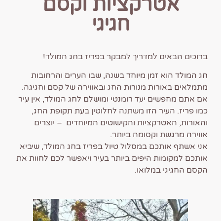
אטרקציות וקסם
חגיגי
ברוכים הבאים למדריך למבקר בפריז בחג המולד!
חג המולד הוא זמן מיוחד בשנה, שבו הערים והרחובות
מתמלאים באורות מנורות החג ובאווירה של קסם וחגיגה.
אם אתם מחפשים יעד רומנטי ומושלם לחג המולד, אין עיר
כמו פריז. העיר הזו משתנה לחלוטין בעת תקופת החג,
והאורות, האטרקציות והקישוטים המיוחדים – יוצרים
אווירה מרגשת וקסומה ביותר.
אני אשתף אותכם במסלול טיול בפריז בחג המולד, שיביא
אותכם למקומות היפים ביותר בעיר ויאפשר לכם לחוות את
הקסם החגיגי במלואו.