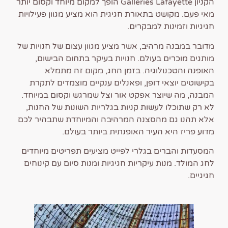
הקניון Galleries Lafayette הופך למקום מיוחד וקסום יותר
מאי פעם. מקושט בתאורת חגיגית הוא מציע מגוון פעילויות
חגיגיות וזמינות למבקרים.
מדובר במבנה מרהיב, אשר מציע מגוון עצום של חנויות של
מותגים מוכרים בעולם. חנויות בעיקר בתחום הבישום,
האופנה והטכנולוגיה. בזמן החג, מקום זה מתמלא
בקישוטים יוצאי דופן, ופאנלים ענקיים מוצמדים לתקרת
המבנה, מה שיוצר אפקט אור וצל שמרגש וקסום במיוחד.
לא רק שתוכלו לעשות קניות בגלריות השונות של החנות,
אלא תהנו גם מהסצנה המרהיבה והמיוחדת שתבהיר לכם
מדוע פריז היא העיר האופנתית ביותר בעולם.
המסעדות והברים בגלרי לפייט מציעים תפריטים מיוחדים
לחג המולד. מנות עיקריות חגיגיות ומנות סיום עם קינוחים
חגיגיים.