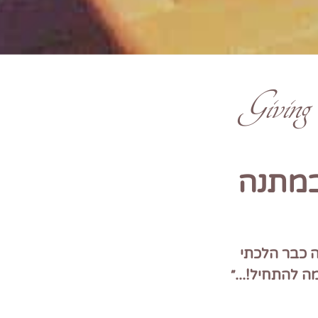
Giving
במתנה
ה כבר הלכתי
ה להתחיל!...״