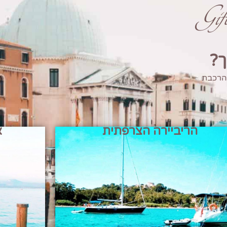
Gi
ך?
 הרכבת
הריביירה הצרפתית
א