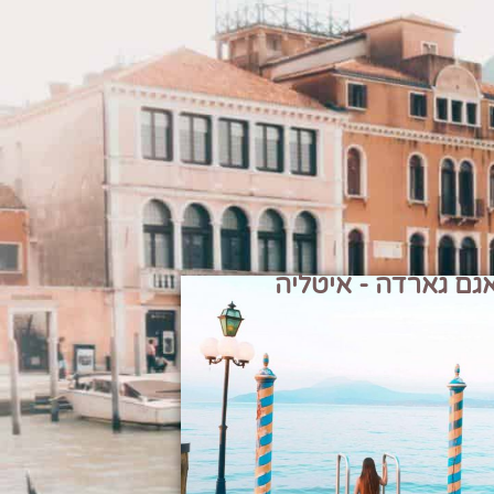
גם גארדה - איטליה