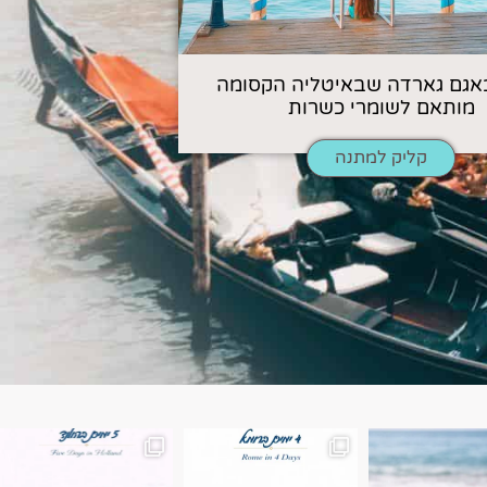
אגם גארדה שבאיטליה הקסומה
מותאם לשומרי כשרות
קליק למתנה
ן. רומא היא אחת
Instagram post 18087423191462101