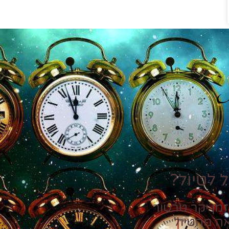
P
 לטיול?
זמן יקר טרטור
אה מהטיול