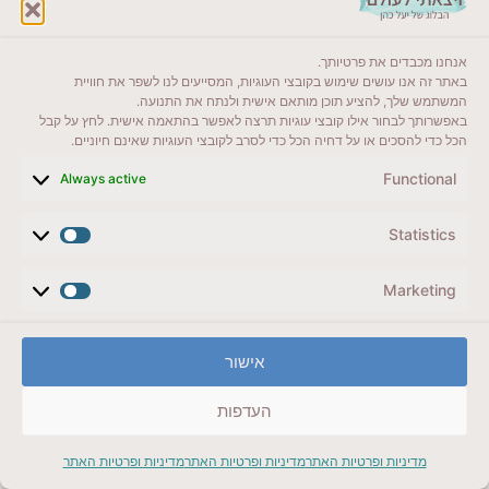
העיר העתיקה. במהלך הסיור, תוכלו לשמוע מהמדריכים
סיפורים מרתקים על ההיסטוריה של זלצבורג וליהנות
מנוף ייחודי בקצב רגוע ונינוח. הסיור מתאים במיוחד
אנחנו מכבדים את פרטיותך.
באתר זה אנו עושים שימוש בקובצי העוגיות, המסייעים לנו לשפר את חוויית
לימים גשומים. יחד עם זאת ישמח כל משפחות, זוגות ומי
המשתמש שלך, להציע תוכן מותאם אישית ולנתח את התנועה.
שמחפש חוויה אותנטית ושקטה בלב העיר הקסומה.
באפשרותך לבחור אילו קובצי עוגיות תרצה לאפשר בהתאמה אישית. לחץ על קבל
הכל כדי להסכים או על דחיה הכל כדי לסרב לקובצי העוגיות שאינם חיוניים.
Functional
Always active
Statistics
Marketing
אישור
העדפות
מדיניות ופרטיות האתר
מדיניות ופרטיות האתר
מדיניות ופרטיות האתר