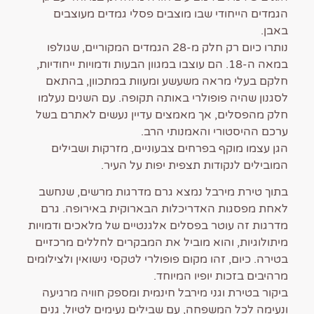
הגמדים הייחודי שבו מוצבים פסלי גמדים מעוצבים
באבן.
נותרו כיום רק חלק מ-28 הגמדים המקוריים, שגולפו
במאה ה-18. הם עוצבו במגוון הבעות ודמויות ייחודיות,
חלקם בעלי מראה משעשע ומעוות במתכוון, בהתאם
לסגנון שהיה פופולרי באותה תקופה. עם השנים נעלמו
חלק מהפסלים, אך מאמצים עדיין נעשים לאתרם בשל
ערכם ההיסטורי והאמנותי הרב.
הגן עצמו מוקף בפרחים צבעוניים, מזרקות ושבילים
המובילים לנקודות תצפית יפות על העיר.
בתוך טירת מירבל נמצא גרם מדרגות מרשים, שנחשב
לאחת מפסגות האדריכלות הבארוקית באירופה. גרם
מדרגות זה עוטר בפסלים אלגנטיים של מלאכים ודמויות
מיתולוגיות, והוא מוביל את המבקרים לחללים מרכזיים
בטירה. כיום, זהו מקום פופולרי לטקסי נישואין ולצילומים
מרהיבים בזכות יופיו המיוחד.
ביקור בטירת וגני מירבל חינמית ומספק חוויה מרגיעה
ונעימה לכל המשפחה, עם שבילים נעימים לטיול, גנים