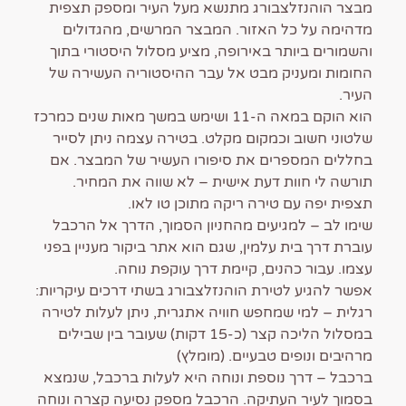
מבצר הוהנזלצבורג מתנשא מעל העיר ומספק תצפית
מדהימה על כל האזור. המבצר המרשים, מהגדולים
והשמורים ביותר באירופה, מציע מסלול היסטורי בתוך
החומות ומעניק מבט אל עבר ההיסטוריה העשירה של
העיר.
הוא הוקם במאה ה-11 ושימש במשך מאות שנים כמרכז
שלטוני חשוב וכמקום מקלט. בטירה עצמה ניתן לסייר
בחללים המספרים את סיפורו העשיר של המבצר. אם
תורשה לי חוות דעת אישית – לא שווה את המחיר.
תצפית יפה עם טירה ריקה מתוכן טו לאו.
שימו לב – למגיעים מהחניון הסמוך, הדרך אל הרכבל
עוברת דרך בית עלמין, שגם הוא אתר ביקור מעניין בפני
עצמו. עבור כהנים, קיימת דרך עוקפת נוחה.
אפשר להגיע לטירת הוהנזלצבורג בשתי דרכים עיקריות:
רגלית – למי שמחפש חוויה אתגרית, ניתן לעלות לטירה
במסלול הליכה קצר (כ-15 דקות) שעובר בין שבילים
מרהיבים ונופים טבעיים. (מומלץ)
ברכבל – דרך נוספת ונוחה היא לעלות ברכבל, שנמצא
בסמוך לעיר העתיקה. הרכבל מספק נסיעה קצרה ונוחה