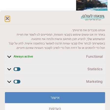
לקרוא בבלוג שלי
אנחנו מכבדים את פרטיותך.
ייעדים מומלצים
באתר זה אנו עושים שימוש בקובצי העוגיות, המסייעים לנו לשפר את חוויית
המשתמש שלך, להציע תוכן מותאם אישית ולנתח את התנועה.
מדריכים ועזרים
באפשרותך לבחור אילו קובצי עוגיות תרצה לאפשר בהתאמה אישית. לחץ על קבל
הכל כדי להסכים או על דחיה הכל כדי לסרב לקובצי העוגיות שאינם חיוניים.
סוגי טיולים
Functional
Always active
צרו קשר (לא בשבת)
Statistics
לשליחת הודעת וואטסאפ
veyatsati.laolam@gmail.com
Marketing
הצהרת נגישות
אישור
מדיניות פרטיות // תנאי שימוש באתר
העדפות