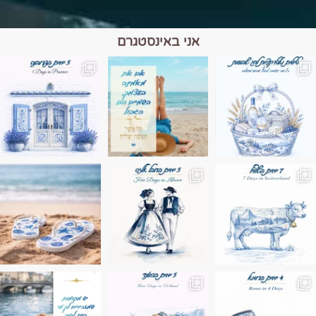
אני באינסטגרם
מים הם הגבול 💙🩵
ונופים בחבל אלזס צרפת
ה בחופשה שבו הכל נהיה פשוט יותר. החול, הי
Instagram post 17994326828955248
Instagram post 18