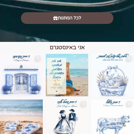
לכל המתנות
אני באינסטגרם
מים הם הגבול 💙🩵
ונופים בחבל אלזס צרפת
ה בחופשה שבו הכל נהיה פשוט יותר. החול, הי