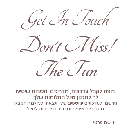
Get In Touch
!Don't Miss
The Fun