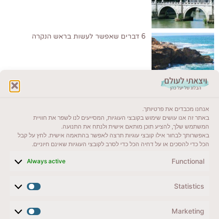
6 דברים שאפשר לעשות בראש הנקרה
לקרוא בבלוג שלי
אנחנו מכבדים את פרטיותך.
ייעדים מומלצים
באתר זה אנו עושים שימוש בקובצי העוגיות, המסייעים לנו לשפר את חוויית
המשתמש שלך, להציע תוכן מותאם אישית ולנתח את התנועה.
מדריכים ועזרים
באפשרותך לבחור אילו קובצי עוגיות תרצה לאפשר בהתאמה אישית. לחץ על קבל
הכל כדי להסכים או על דחיה הכל כדי לסרב לקובצי העוגיות שאינם חיוניים.
סוגי טיולים
Functional
Always active
צרו קשר (לא בשבת)
Statistics
לשליחת הודעת וואטסאפ
veyatsati.laolam@gmail.com
Marketing