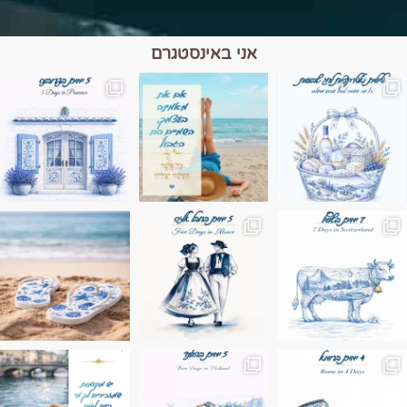
אני באינסטגרם
מים הם הגבול 💙🩵
ונופים בחבל אלזס צרפת
ה בחופשה שבו הכל נהיה פשוט יותר. החול, הי
Instagram post 17994326828955248
Instagram post 18