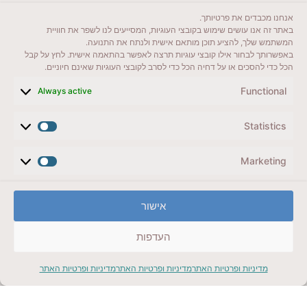
אנחנו מכבדים את פרטיותך.
באתר זה אנו עושים שימוש בקובצי העוגיות, המסייעים לנו לשפר את חוויית
המשתמש שלך, להציע תוכן מותאם אישית ולנתח את התנועה.
באפשרותך לבחור אילו קובצי עוגיות תרצה לאפשר בהתאמה אישית. לחץ על קבל
לקרוא בבלוג שלי
הכל כדי להסכים או על דחיה הכל כדי לסרב לקובצי העוגיות שאינם חיוניים.
ייעדים מומלצים
Functional
Always active
מדריכים ועזרים
Statistics
סוגי טיולים
Marketing
צרו קשר (לא בשבת)
לשליחת הודעת וואטסאפ
אישור
veyatsati.laolam@gmail.com
העדפות
הצהרת נגישות
מדיניות ופרטיות האתר
מדיניות ופרטיות האתר
מדיניות ופרטיות האתר
מדיניות פרטיות // תנאי שימוש באתר