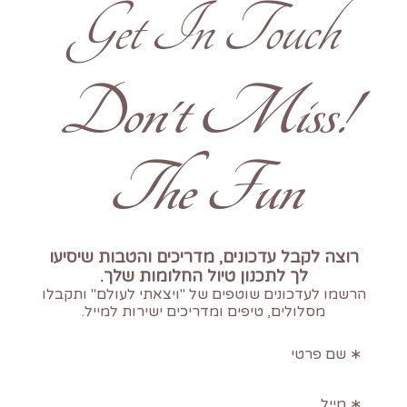
Get In Touch
!Don't Miss
The Fun