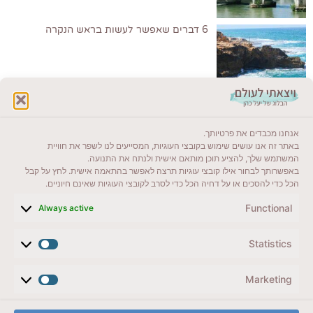
6 דברים שאפשר לעשות בראש הנקרה
לקרוא בבלוג שלי
אנחנו מכבדים את פרטיותך.
ייעדים מומלצים
באתר זה אנו עושים שימוש בקובצי העוגיות, המסייעים לנו לשפר את חוויית
המשתמש שלך, להציע תוכן מותאם אישית ולנתח את התנועה.
מדריכים ועזרים
באפשרותך לבחור אילו קובצי עוגיות תרצה לאפשר בהתאמה אישית. לחץ על קבל
הכל כדי להסכים או על דחיה הכל כדי לסרב לקובצי העוגיות שאינם חיוניים.
סוגי טיולים
Functional
Always active
צרו קשר (לא בשבת)
Statistics
לשליחת הודעת וואטסאפ
veyatsati.laolam@gmail.com
Marketing