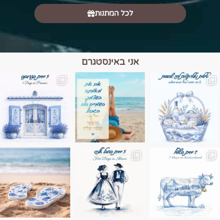
לכל המתנות
אני באינסטגרם
מים הם הגבול 💙🩵
ונופים בחבל אלזס צרפת
ה בחופשה שבו הכל נהיה פשוט יותר. החול, הי