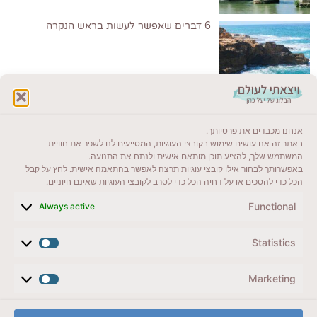
6 דברים שאפשר לעשות בראש הנקרה
לקרוא בבלוג שלי
אנחנו מכבדים את פרטיותך.
ייעדים מומלצים
באתר זה אנו עושים שימוש בקובצי העוגיות, המסייעים לנו לשפר את חוויית
המשתמש שלך, להציע תוכן מותאם אישית ולנתח את התנועה.
מדריכים ועזרים
באפשרותך לבחור אילו קובצי עוגיות תרצה לאפשר בהתאמה אישית. לחץ על קבל
הכל כדי להסכים או על דחיה הכל כדי לסרב לקובצי העוגיות שאינם חיוניים.
סוגי טיולים
Functional
Always active
צרו קשר (לא בשבת)
Statistics
לשליחת הודעת וואטסאפ
veyatsati.laolam@gmail.com
Marketing