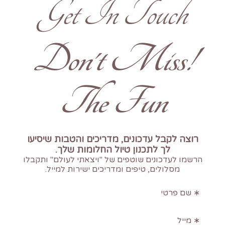
Get In Touch
!Don't Miss
The Fun