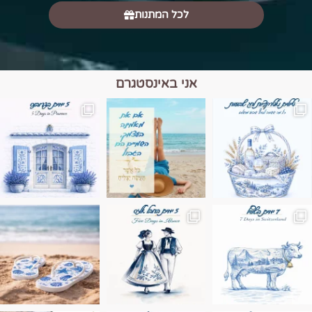
לכל המתנות
אני באינסטגרם
מים הם הגבול 💙🩵
ונופים בחבל אלזס צרפת
ה בחופשה שבו הכל נהיה פשוט יותר. החול, הי
Instagram post 17994326828955248
Instagram post 18