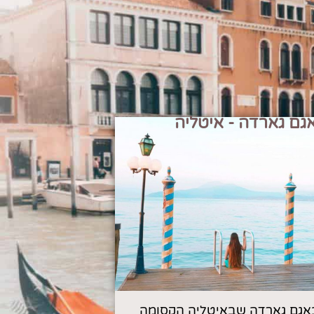
גם גארדה - איטליה
אגם גארדה שבאיטליה הקסומה