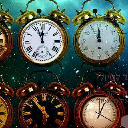
P
 לטיול?
זמן יקר טרטור
אה מהטיול