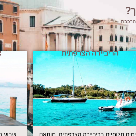
ך?
 הרכבת
הריביירה הצרפתית
א
 ימים חלומיים בריביירה הצרפתית, מותאם
שבוע ב