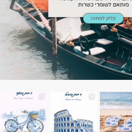
מותאם לשומרי כשרות
קליק למתנה
ן. רומא היא אחת
Instagram post 18087423191462101