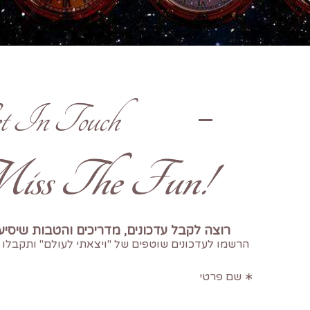
t In Touch
!Don't Miss The Fun