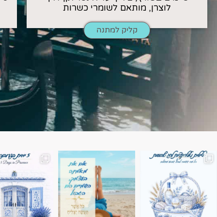
לוצרן, מותאם לשומרי כשרות
קליק למתנה
השמים הם הגבול 💙🩵
7 ימים בשוויץ, טיול של טבע, הרים וחוויות בלתי נשכח
טיול בין 