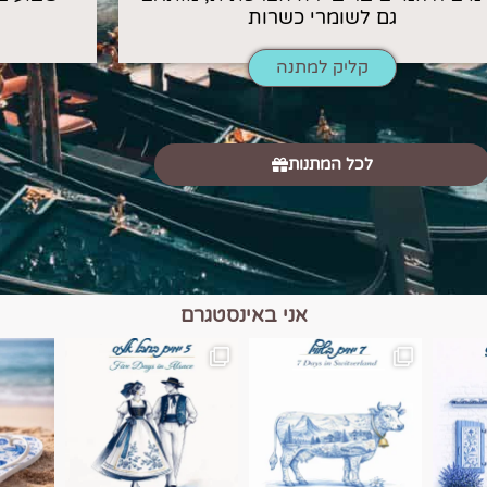
גם לשומרי כשרות
קליק למתנה
לכל המתנות
אני באינסטגרם
כפרים, יין ונופים בחבל אלזס צרפת
יש רגע כזה בחופשה שבו הכל נהיה פשוט יותר. החול, הי
יש ערים בעולם שמרגישות כמו מסע בזמ