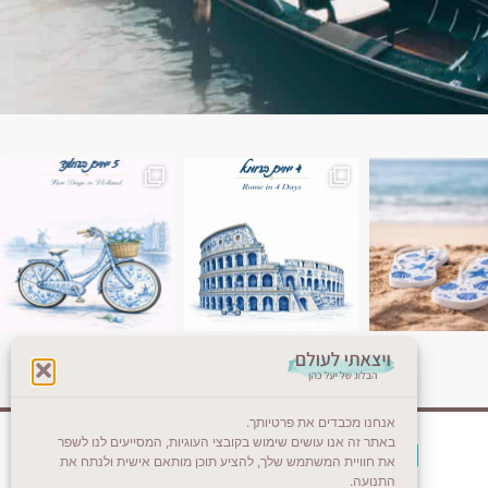
ן. רומא היא אחת
Instagram post 18087423191462101
אנחנו מכבדים את פרטיותך.
באתר זה אנו עושים שימוש בקובצי העוגיות, המסייעים לנו לשפר
צרו קשר (לא בשבת)
את חוויית המשתמש שלך, להציע תוכן מותאם אישית ולנתח את
התנועה.