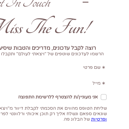
t In Touch
!Don't Miss The Fun