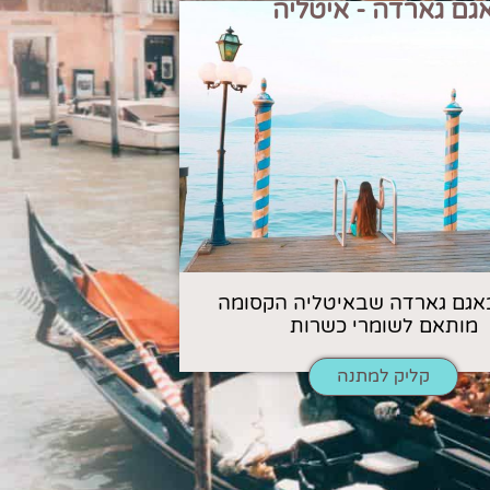
גם גארדה - איטליה
אגם גארדה שבאיטליה הקסומה
מותאם לשומרי כשרות
קליק למתנה