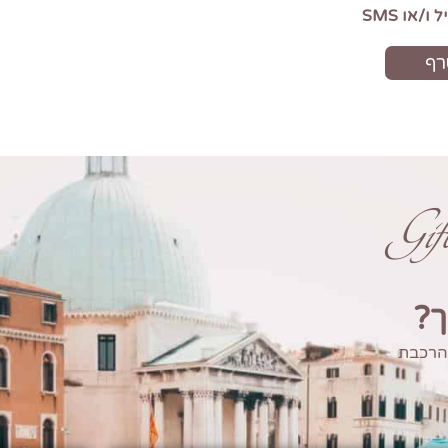
Gi
ך?
 הרכבת