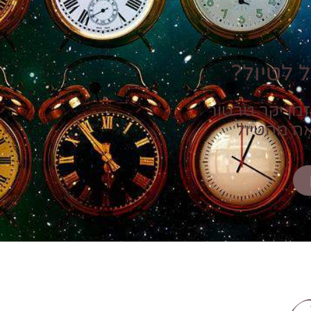
 לטיול?
זמן יקר טרטור
אה מהטיול