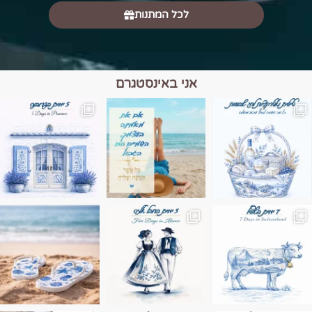
לכל המתנות
אני באינסטגרם
מים הם הגבול 💙🩵
ונופים בחבל אלזס צרפת
ה בחופשה שבו הכל נהיה פשוט יותר. החול, הי
Instagram post 17994326828955248
Instagram post 18