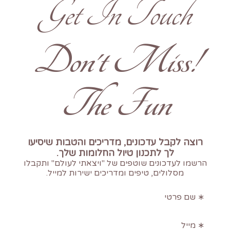
Get In Touch
!Don't Miss
The Fun