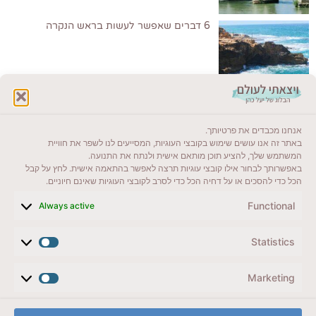
6 דברים שאפשר לעשות בראש הנקרה
לקרוא בבלוג שלי
אנחנו מכבדים את פרטיותך.
ייעדים מומלצים
באתר זה אנו עושים שימוש בקובצי העוגיות, המסייעים לנו לשפר את חוויית
המשתמש שלך, להציע תוכן מותאם אישית ולנתח את התנועה.
מדריכים ועזרים
באפשרותך לבחור אילו קובצי עוגיות תרצה לאפשר בהתאמה אישית. לחץ על קבל
הכל כדי להסכים או על דחיה הכל כדי לסרב לקובצי העוגיות שאינם חיוניים.
סוגי טיולים
Functional
Always active
צרו קשר (לא בשבת)
Statistics
לשליחת הודעת וואטסאפ
veyatsati.laolam@gmail.com
Marketing