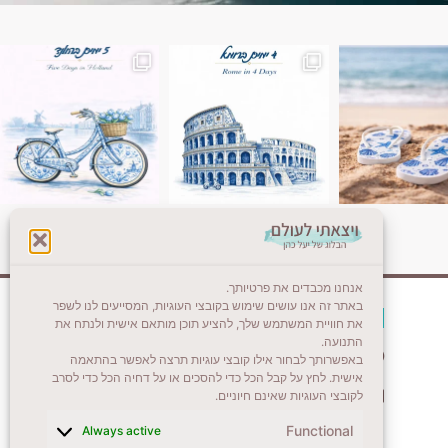
ן. רומא היא אחת
Instagram post 18087423191462101
אנחנו מכבדים את פרטיותך.
באתר זה אנו עושים שימוש בקובצי העוגיות, המסייעים לנו לשפר
צרו קשר (לא בשבת)
את חוויית המשתמש שלך, להציע תוכן מותאם אישית ולנתח את
התנועה.
לשליחת הודעת וואטסאפ
באפשרותך לבחור אילו קובצי עוגיות תרצה לאפשר בהתאמה
אישית. לחץ על קבל הכל כדי להסכים או על דחיה הכל כדי לסרב
veyatsati.laolam@gmail.com
לקובצי העוגיות שאינם חיוניים.
Functional
Always active