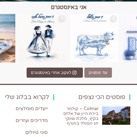
אני באינסטגרם
כפרים, יין ונופים בחבל אלזס צרפת
יש רגע כזה בחופשה שבו הכל נהיה פשוט יותר. החול, הי
יש ערים בעולם שמרגישות כמו מסע בזמ
עוד פוסטים
לעקוב אחרי באינסטגרם
פוסטים הכי נצפים
לקרוא בבלוג שלי
ייעדים מומלצים
Colmar – קולמר
בירת היין של אלזס
בקיץ, מלכת שווקי
מדריכים ועזרים
חג המולד בחורף
סוגי טיולים