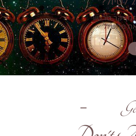
 לטיול?
זמן יקר טרטור
אה מהטיול
Ge