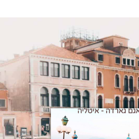
גם גארדה - איטליה