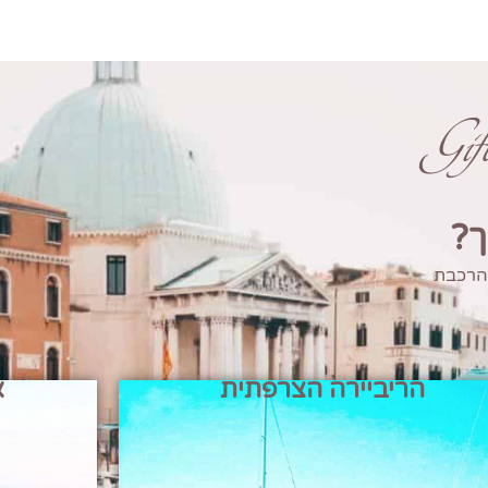
Gi
ך?
 הרכבת
הריביירה הצרפתית
א