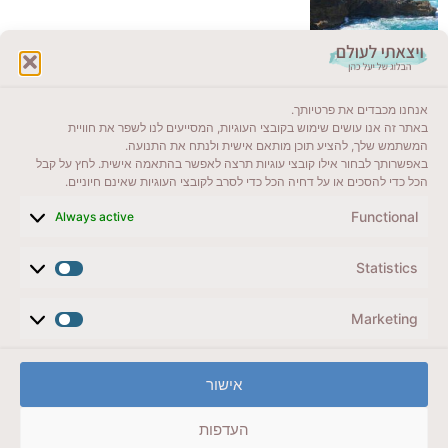
לקרוא בבלוג שלי
אנחנו מכבדים את פרטיותך.
ייעדים מומלצים
באתר זה אנו עושים שימוש בקובצי העוגיות, המסייעים לנו לשפר את חוויית
המשתמש שלך, להציע תוכן מותאם אישית ולנתח את התנועה.
מדריכים ועזרים
באפשרותך לבחור אילו קובצי עוגיות תרצה לאפשר בהתאמה אישית. לחץ על קבל
הכל כדי להסכים או על דחיה הכל כדי לסרב לקובצי העוגיות שאינם חיוניים.
סוגי טיולים
Functional
Always active
צרו קשר (לא בשבת)
Statistics
לשליחת הודעת וואטסאפ
veyatsati.laolam@gmail.com
Marketing
הצהרת נגישות
אישור
מדיניות פרטיות // תנאי שימוש באתר
העדפות
זכויות היוצרים באתר על כל התכנים שמורים ליעל כהן