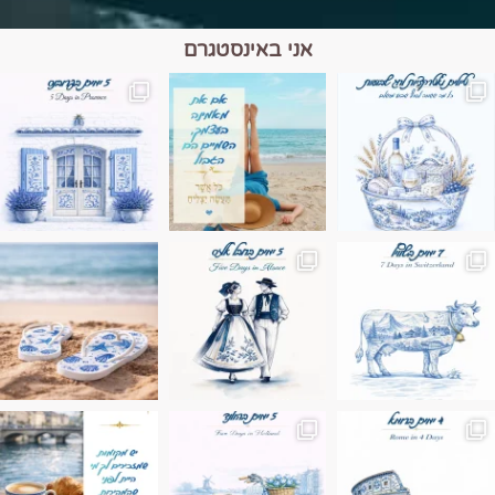
אני באינסטגרם
מים הם הגבול 💙🩵
ונופים בחבל אלזס צרפת
ה בחופשה שבו הכל נהיה פשוט יותר. החול, הי
Instagram post 17994326828955248
Instagram post 18