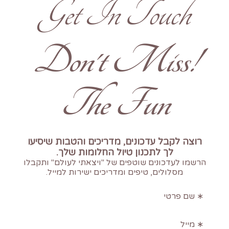
Get In Touch
!Don't Miss
The Fun