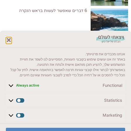
6 דברים שאפשר לעשות בראש הנקרה
לקרוא בבלוג שלי
אנחנו מכבדים את פרטיותך.
ייעדים מומלצים
באתר זה אנו עושים שימוש בקובצי העוגיות, המסייעים לנו לשפר את חוויית
המשתמש שלך, להציע תוכן מותאם אישית ולנתח את התנועה.
מדריכים ועזרים
באפשרותך לבחור אילו קובצי עוגיות תרצה לאפשר בהתאמה אישית. לחץ על קבל
הכל כדי להסכים או על דחיה הכל כדי לסרב לקובצי העוגיות שאינם חיוניים.
סוגי טיולים
Functional
Always active
צרו קשר (לא בשבת)
Statistics
לשליחת הודעת וואטסאפ
veyatsati.laolam@gmail.com
Marketing