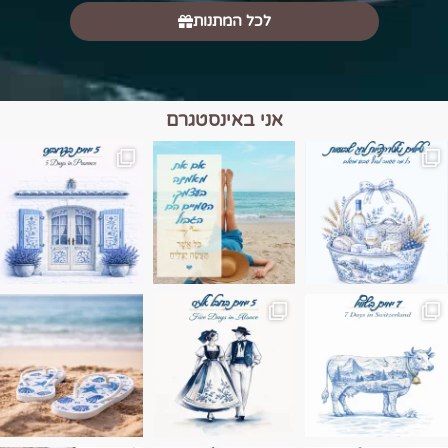
לכל המתנות
אני באינסטגרם
מים הם הגבול 💙🩵
ונופים בחבל אלזס צרפת
ה בחופשה שבו הכל נהיה פשוט יותר. החול, הי
Instagram post 17994326828955248
Instagram post 18