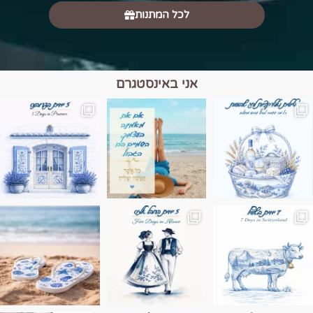
לכל המתנות
אני באינסטגרם
מים הם הגבול 💙🩵
ונופים בחבל אלזס צרפת
ה בחופשה שבו הכל נהיה פשוט יותר. החול, הי
Instagram post 17994326828955248
Instagram post 18