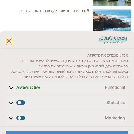
6 דברים שאפשר לעשות בראש הנקרה
לקרוא בבלוג שלי
אנחנו מכבדים את פרטיותך.
ייעדים מומלצים
באתר זה אנו עושים שימוש בקובצי העוגיות, המסייעים לנו לשפר את חוויית
המשתמש שלך, להציע תוכן מותאם אישית ולנתח את התנועה.
מדריכים ועזרים
באפשרותך לבחור אילו קובצי עוגיות תרצה לאפשר בהתאמה אישית. לחץ על קבל
הכל כדי להסכים או על דחיה הכל כדי לסרב לקובצי העוגיות שאינם חיוניים.
סוגי טיולים
Functional
Always active
צרו קשר (לא בשבת)
Statistics
לשליחת הודעת וואטסאפ
veyatsati.laolam@gmail.com
Marketing