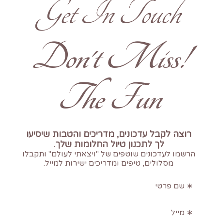
Get In Touch
!Don't Miss
The Fun