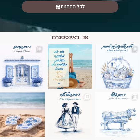
לכל המתנות
אני באינסטגרם
מים הם הגבול 💙🩵
ונופים בחבל אלזס צרפת
ה בחופשה שבו הכל נהיה פשוט יותר. החול, הי
Instagram post 17994326828955248
Instagram post 18