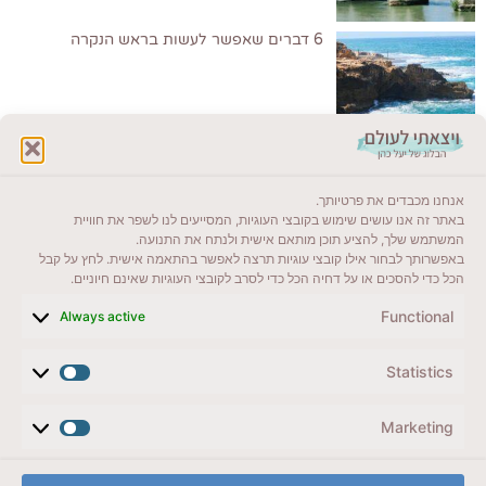
6 דברים שאפשר לעשות בראש הנקרה
לקרוא בבלוג שלי
אנחנו מכבדים את פרטיותך.
ייעדים מומלצים
באתר זה אנו עושים שימוש בקובצי העוגיות, המסייעים לנו לשפר את חוויית
המשתמש שלך, להציע תוכן מותאם אישית ולנתח את התנועה.
מדריכים ועזרים
באפשרותך לבחור אילו קובצי עוגיות תרצה לאפשר בהתאמה אישית. לחץ על קבל
הכל כדי להסכים או על דחיה הכל כדי לסרב לקובצי העוגיות שאינם חיוניים.
סוגי טיולים
Functional
Always active
צרו קשר (לא בשבת)
Statistics
לשליחת הודעת וואטסאפ
veyatsati.laolam@gmail.com
Marketing