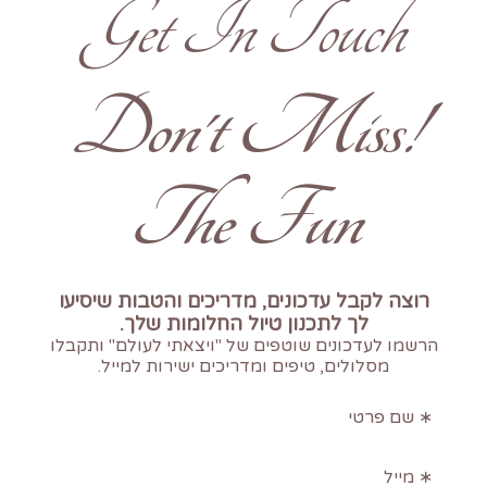
Get In Touch
!Don't Miss
The Fun