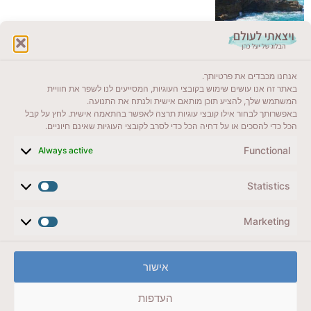
לקרוא בבלוג שלי
אנחנו מכבדים את פרטיותך.
ייעדים מומלצים
באתר זה אנו עושים שימוש בקובצי העוגיות, המסייעים לנו לשפר את חוויית
המשתמש שלך, להציע תוכן מותאם אישית ולנתח את התנועה.
מדריכים ועזרים
באפשרותך לבחור אילו קובצי עוגיות תרצה לאפשר בהתאמה אישית. לחץ על קבל
הכל כדי להסכים או על דחיה הכל כדי לסרב לקובצי העוגיות שאינם חיוניים.
סוגי טיולים
Functional
Always active
צרו קשר (לא בשבת)
Statistics
לשליחת הודעת וואטסאפ
veyatsati.laolam@gmail.com
Marketing
הצהרת נגישות
אישור
מדיניות פרטיות // תנאי שימוש באתר
העדפות
זכויות היוצרים באתר על כל התכנים שמורים ליעל כהן