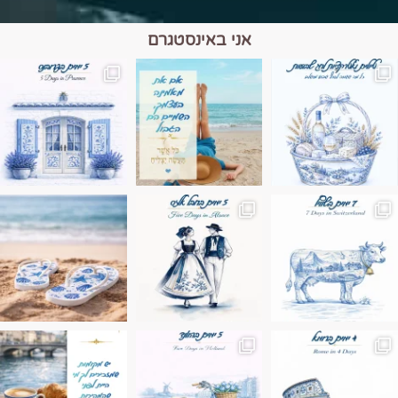
אני באינסטגרם
מים הם הגבול 💙🩵
ונופים בחבל אלזס צרפת
ה בחופשה שבו הכל נהיה פשוט יותר. החול, הי
Instagram post 17994326828955248
Instagram post 18