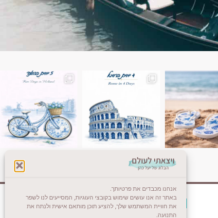
ן. רומא היא אחת
Instagram post 18087423191462101
אנחנו מכבדים את פרטיותך.
באתר זה אנו עושים שימוש בקובצי העוגיות, המסייעים לנו לשפר
צרו קשר (לא בשבת)
את חוויית המשתמש שלך, להציע תוכן מותאם אישית ולנתח את
התנועה.