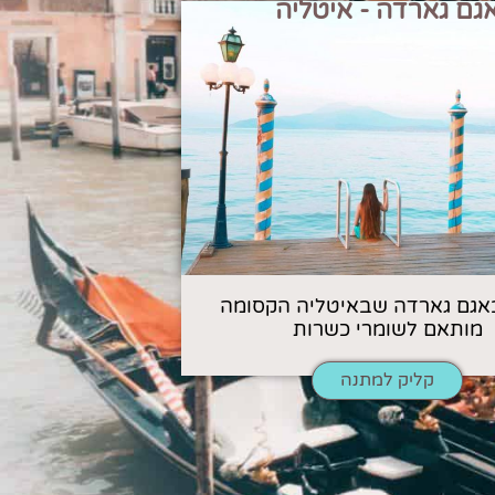
גם גארדה - איטליה
אגם גארדה שבאיטליה הקסומה
מותאם לשומרי כשרות
קליק למתנה