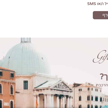
Gi
ך?
 הרכבת