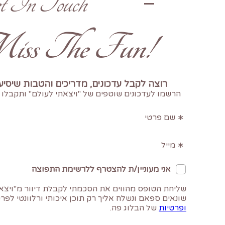
t In Touch
!Don't Miss The Fun