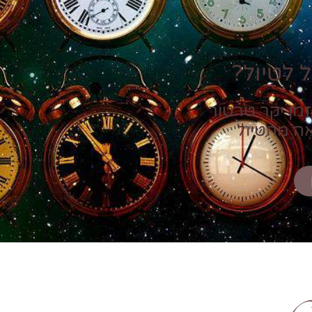
 לטיול?
זמן יקר טרטור
אה מהטיול