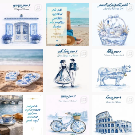
הם הגבול 💙🩵
ים בחבל אלזס צרפת
ופשה שבו הכל נהיה פשוט יותר. החול, הי
Instagram post 179943268289552
Instagram post