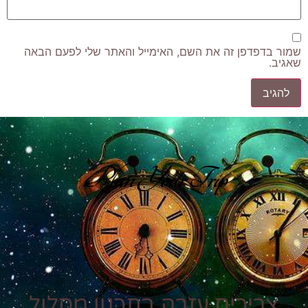
ר בדפדפן זה את השם, האימייל והאתר שלי לפעם הבאה
יב.
Plan Your Trip
צריכים עזרה בתכנון מסלול