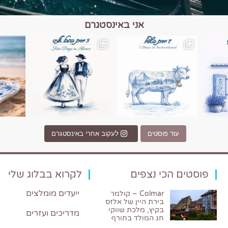
אני באינסטגרם
כפרים, יין ונופים בחבל אלזס צרפת
יש רגע כזה בחופשה שבו הכל נהיה פשוט יותר. החול, הי
יש ערים בעולם שמרגישות כמו מסע בזמ
עוד פוסטים
לעקוב אחרי באינסטגרם
פוסטים הכי נצפים
לקרוא בבלוג שלי
ייעדים מומלצים
Colmar – קולמר
בירת היין של אלזס
בקיץ, מלכת שווקי
מדריכים ועזרים
חג המולד בחורף