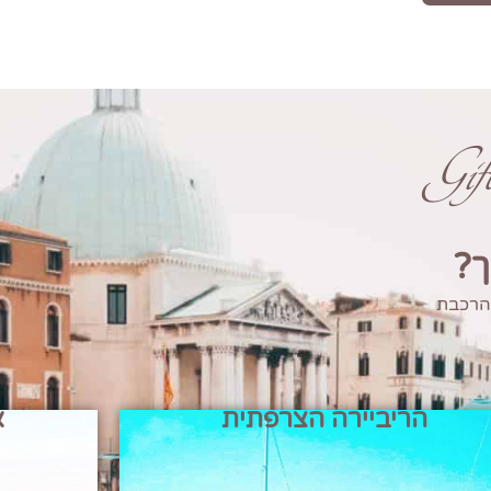
Gi
ך?
 הרכבת
הריביירה הצרפתית
א