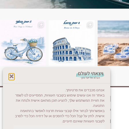
ן. רומא היא אחת
Instagram post 18087423191462101
אנחנו מכבדים את פרטיותך.
באתר זה אנו עושים שימוש בקובצי העוגיות, המסייעים לנו לשפר
צרו קשר (לא בשבת)
את חוויית המשתמש שלך, להציע תוכן מותאם אישית ולנתח את
התנועה.
לשליחת הודעת וואטסאפ
באפשרותך לבחור אילו קובצי עוגיות תרצה לאפשר בהתאמה
אישית. לחץ על קבל הכל כדי להסכים או על דחיה הכל כדי לסרב
veyatsati.laolam@gmail.com
לקובצי העוגיות שאינם חיוניים.