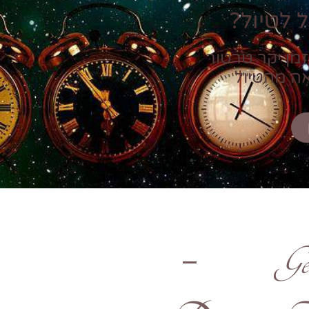
 לטיול?
זמן יקר טרטור
אה מהטיול
Ge