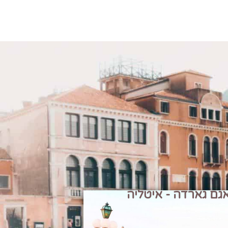
גם גארדה - איטליה