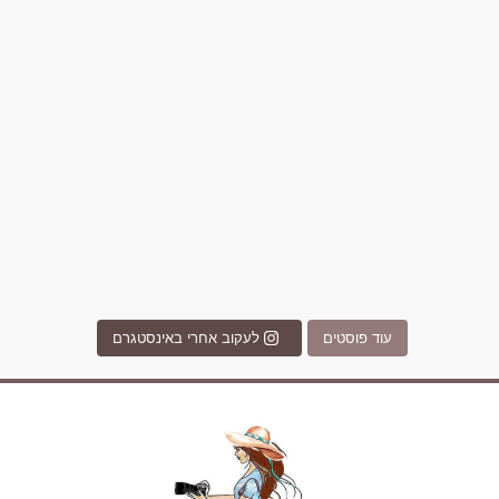
מים הם הגבול 💙🩵
ונופים בחבל אלזס צרפת
ה בחופשה שבו הכל נהיה פשוט יותר. החול, הי
Instagram post 17994326828955248
Instagram post 18
עוד פוסטים
לעקוב אחרי באינסטגרם