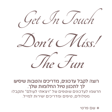
Get In Touch
!Don't Miss
The Fun