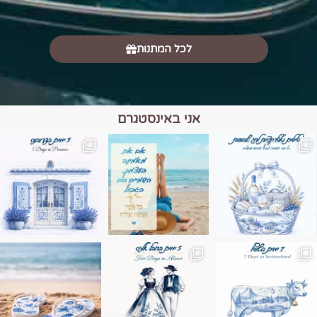
לכל המתנות
אני באינסטגרם
מים הם הגבול 💙🩵
ונופים בחבל אלזס צרפת
ה בחופשה שבו הכל נהיה פשוט יותר. החול, הי