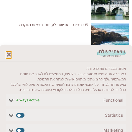
6 דברים שאפשר לעשות בראש הנקרה
לקרוא בבלוג שלי
אנחנו מכבדים את פרטיותך.
ייעדים מומלצים
באתר זה אנו עושים שימוש בקובצי העוגיות, המסייעים לנו לשפר את חוויית
המשתמש שלך, להציע תוכן מותאם אישית ולנתח את התנועה.
מדריכים ועזרים
באפשרותך לבחור אילו קובצי עוגיות תרצה לאפשר בהתאמה אישית. לחץ על קבל
הכל כדי להסכים או על דחיה הכל כדי לסרב לקובצי העוגיות שאינם חיוניים.
סוגי טיולים
Functional
Always active
צרו קשר (לא בשבת)
Statistics
לשליחת הודעת וואטסאפ
veyatsati.laolam@gmail.com
Marketing