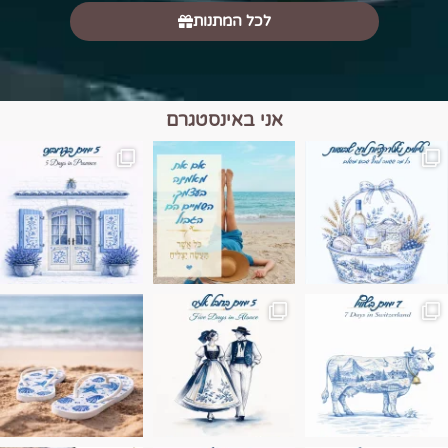
לכל המתנות
אני באינסטגרם
מים הם הגבול 💙🩵
ונופים בחבל אלזס צרפת
ה בחופשה שבו הכל נהיה פשוט יותר. החול, הי
Instagram post 17994326828955248
Instagram post 18