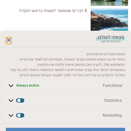
6 דברים שאפשר לעשות בראש הנקרה
לקרוא בבלוג שלי
אנחנו מכבדים את פרטיותך.
ייעדים מומלצים
באתר זה אנו עושים שימוש בקובצי העוגיות, המסייעים לנו לשפר את חוויית
המשתמש שלך, להציע תוכן מותאם אישית ולנתח את התנועה.
מדריכים ועזרים
באפשרותך לבחור אילו קובצי עוגיות תרצה לאפשר בהתאמה אישית. לחץ על קבל
הכל כדי להסכים או על דחיה הכל כדי לסרב לקובצי העוגיות שאינם חיוניים.
סוגי טיולים
Functional
Always active
צרו קשר (לא בשבת)
Statistics
לשליחת הודעת וואטסאפ
veyatsati.laolam@gmail.com
Marketing