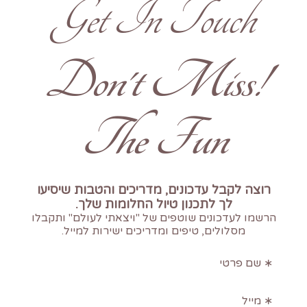
Get In Touch
!Don't Miss
The Fun