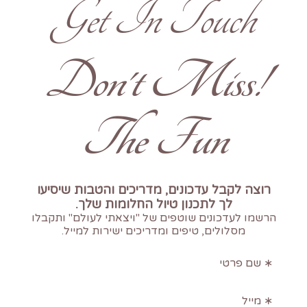
Get In Touch
!Don't Miss
The Fun