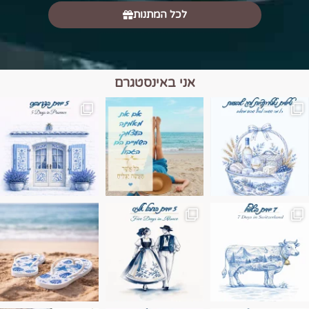
לכל המתנות
אני באינסטגרם
מים הם הגבול 💙🩵
ונופים בחבל אלזס צרפת
ה בחופשה שבו הכל נהיה פשוט יותר. החול, הי
Instagram post 17994326828955248
Instagram post 18