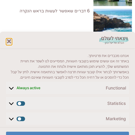
6 דברים שאפשר לעשות בראש הנקרה
לקרוא בבלוג שלי
אנחנו מכבדים את פרטיותך.
ייעדים מומלצים
באתר זה אנו עושים שימוש בקובצי העוגיות, המסייעים לנו לשפר את חוויית
המשתמש שלך, להציע תוכן מותאם אישית ולנתח את התנועה.
מדריכים ועזרים
באפשרותך לבחור אילו קובצי עוגיות תרצה לאפשר בהתאמה אישית. לחץ על קבל
הכל כדי להסכים או על דחיה הכל כדי לסרב לקובצי העוגיות שאינם חיוניים.
סוגי טיולים
Functional
Always active
צרו קשר (לא בשבת)
Statistics
לשליחת הודעת וואטסאפ
veyatsati.laolam@gmail.com
Marketing