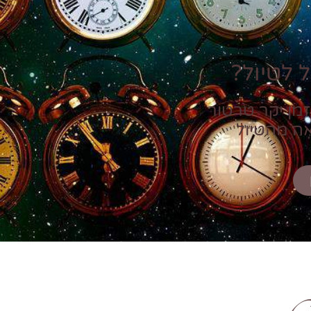
 לטיול?
זמן יקר טרטור
אה מהטיול