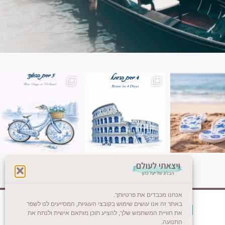
ן. רומא היא אחת
Instagram post 18087423191462101
אנחנו מכבדים את פרטיותך.
באתר זה אנו עושים שימוש בקובצי העוגיות, המסייעים לנו לשפר
צרו קשר (לא בשבת)
את חוויית המשתמש שלך, להציע תוכן מותאם אישית ולנתח את
התנועה.