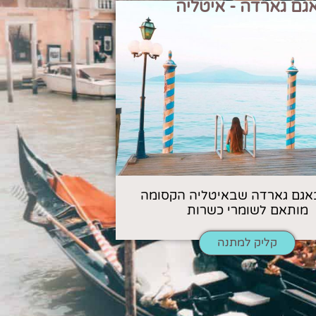
גם גארדה - איטליה
אגם גארדה שבאיטליה הקסומה
מותאם לשומרי כשרות
קליק למתנה