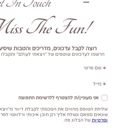
t In Touch
!Don't Miss The Fun