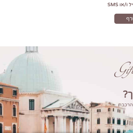
Gi
ך?
 הרכבת