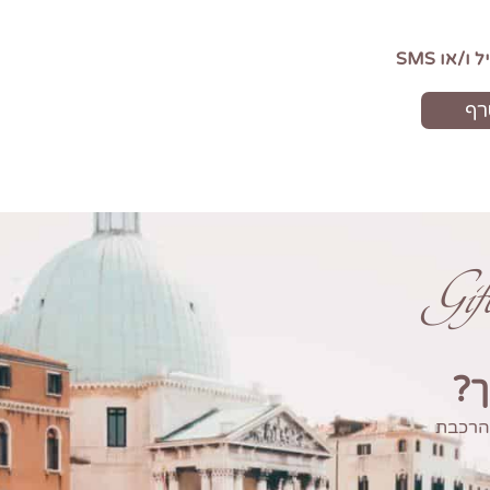
Gi
ך?
 הרכבת