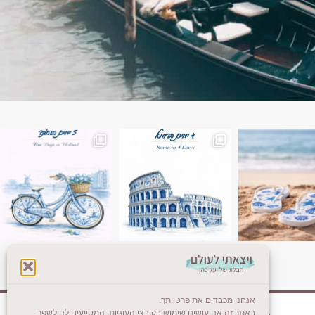
ן. רומא היא אחת
Instagram post 18087423191462101
אנחנו מכבדים את פרטיותך.
באתר זה אנו עושים שימוש בקובצי העוגיות, המסייעים לנו לשפר