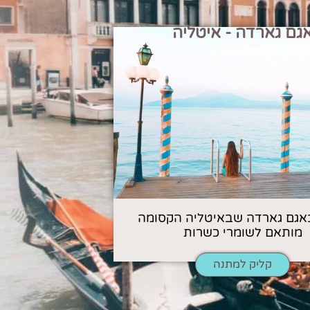
גם גארדה - איטליה
אגם גארדה שבאיטליה הקסומה
מותאם לשומרי כשרות
קליק למתנה