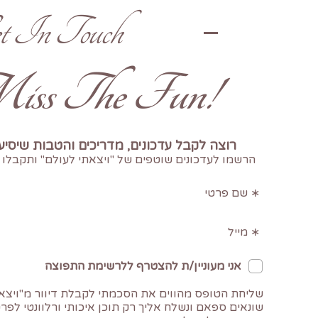
t In Touch
!Don't Miss The Fun