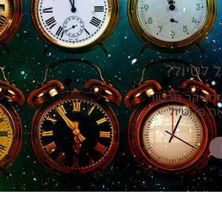
 לטיול?
זמן יקר טרטור
אה מהטיול