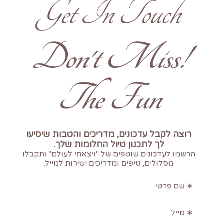
Get In Touch
!Don't Miss
The Fun