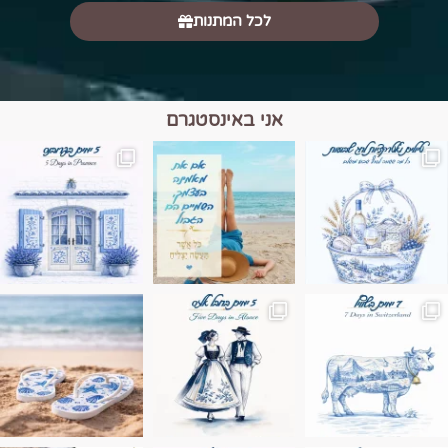
לכל המתנות
אני באינסטגרם
מים הם הגבול 💙🩵
ונופים בחבל אלזס צרפת
ה בחופשה שבו הכל נהיה פשוט יותר. החול, הי
Instagram post 17994326828955248
Instagram post 18