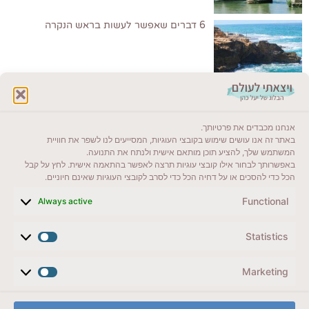
6 דברים שאפשר לעשות בראש הנקרה
לקרוא בבלוג שלי
אנחנו מכבדים את פרטיותך.
ייעדים מומלצים
באתר זה אנו עושים שימוש בקובצי העוגיות, המסייעים לנו לשפר את חוויית
המשתמש שלך, להציע תוכן מותאם אישית ולנתח את התנועה.
מדריכים ועזרים
באפשרותך לבחור אילו קובצי עוגיות תרצה לאפשר בהתאמה אישית. לחץ על קבל
הכל כדי להסכים או על דחיה הכל כדי לסרב לקובצי העוגיות שאינם חיוניים.
סוגי טיולים
Functional
Always active
צרו קשר (לא בשבת)
Statistics
לשליחת הודעת וואטסאפ
veyatsati.laolam@gmail.com
Marketing