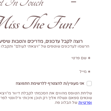
t In Touch
!Don't Miss The Fun