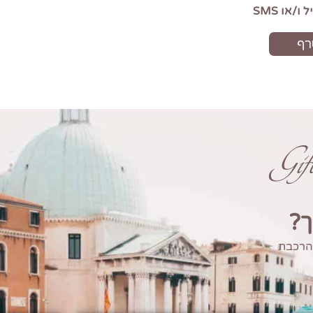
Gi
ך?
 הרכבת