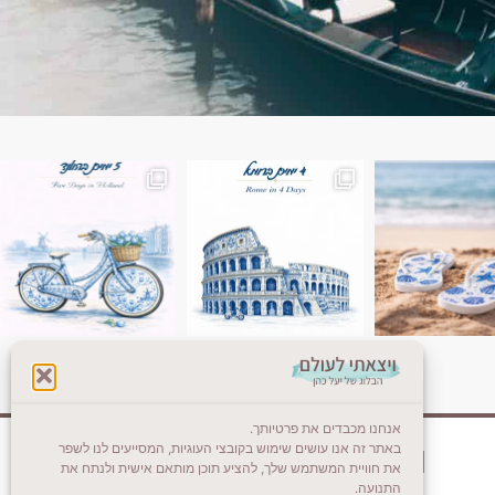
ן. רומא היא אחת
Instagram post 18087423191462101
אנחנו מכבדים את פרטיותך.
באתר זה אנו עושים שימוש בקובצי העוגיות, המסייעים לנו לשפר
צרו קשר (לא בשבת)
את חוויית המשתמש שלך, להציע תוכן מותאם אישית ולנתח את
התנועה.