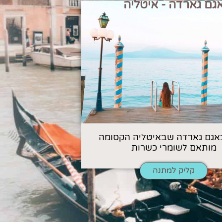
גם גארדה - איטליה
אגם גארדה שבאיטליה הקסומה
מותאם לשומרי כשרות
קליק למתנה