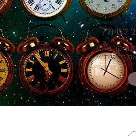
 לטיול?
זמן יקר טרטור
אה מהטיול