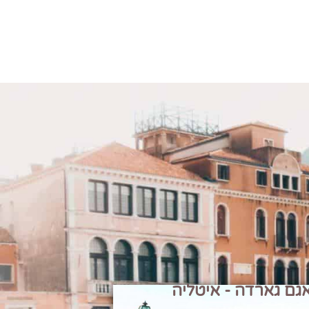
גם גארדה - איטליה