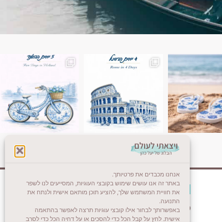
ן. רומא היא אחת
Instagram post 18087423191462101
אנחנו מכבדים את פרטיותך.
באתר זה אנו עושים שימוש בקובצי העוגיות, המסייעים לנו לשפר
צרו קשר (לא בשבת)
את חוויית המשתמש שלך, להציע תוכן מותאם אישית ולנתח את
התנועה.
לשליחת הודעת וואטסאפ
באפשרותך לבחור אילו קובצי עוגיות תרצה לאפשר בהתאמה
אישית. לחץ על קבל הכל כדי להסכים או על דחיה הכל כדי לסרב