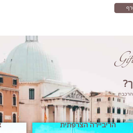
Gi
ך?
 הרכבת
הריביירה הצרפתית
א