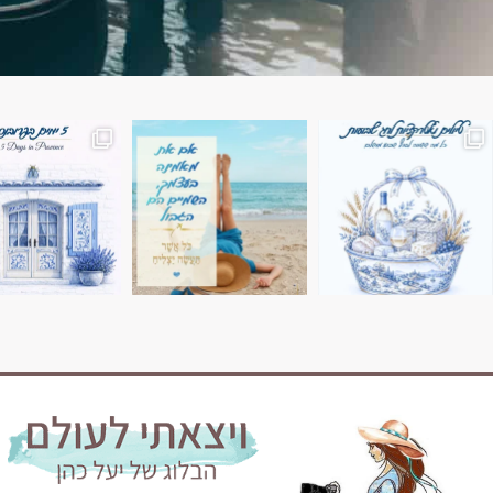
השמים הם הגבול 💙🩵
7 ימים בשוויץ, טיול של טבע, הרים וחוויות בלתי נשכח
טיול בין 