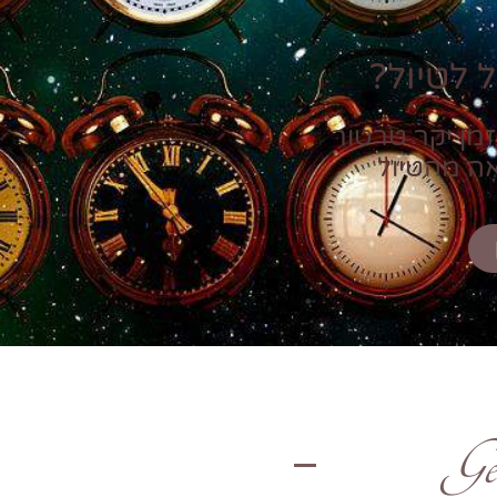
 לטיול?
זמן יקר טרטור
אה מהטיול
Ge