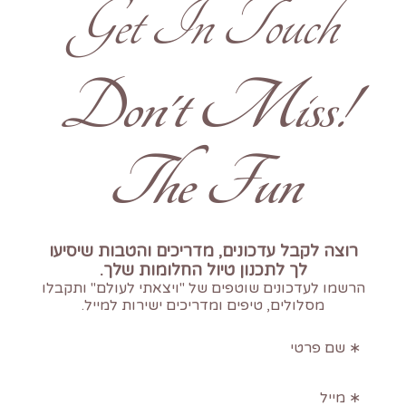
Get In Touch
!Don't Miss
The Fun