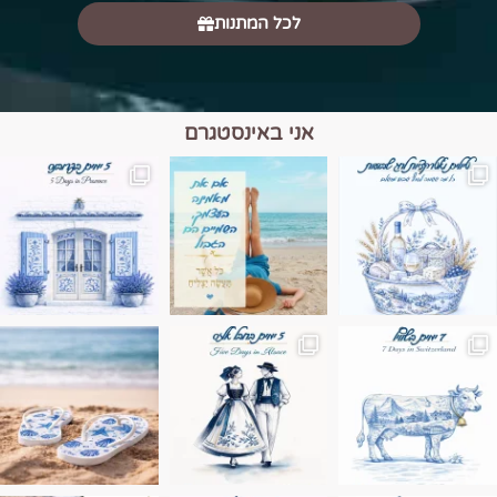
לכל המתנות
אני באינסטגרם
מים הם הגבול 💙🩵
ונופים בחבל אלזס צרפת
ה בחופשה שבו הכל נהיה פשוט יותר. החול, הי
Instagram post 17994326828955248
Instagram post 18