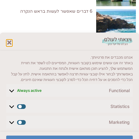
6 דברים שאפשר לעשות בראש הנקרה
לקרוא בבלוג שלי
אנחנו מכבדים את פרטיותך.
ייעדים מומלצים
באתר זה אנו עושים שימוש בקובצי העוגיות, המסייעים לנו לשפר את חוויית
המשתמש שלך, להציע תוכן מותאם אישית ולנתח את התנועה.
מדריכים ועזרים
באפשרותך לבחור אילו קובצי עוגיות תרצה לאפשר בהתאמה אישית. לחץ על קבל
הכל כדי להסכים או על דחיה הכל כדי לסרב לקובצי העוגיות שאינם חיוניים.
סוגי טיולים
Functional
Always active
צרו קשר (לא בשבת)
Statistics
לשליחת הודעת וואטסאפ
veyatsati.laolam@gmail.com
Marketing