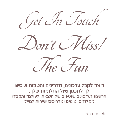
Get In Touch
!Don't Miss
The Fun