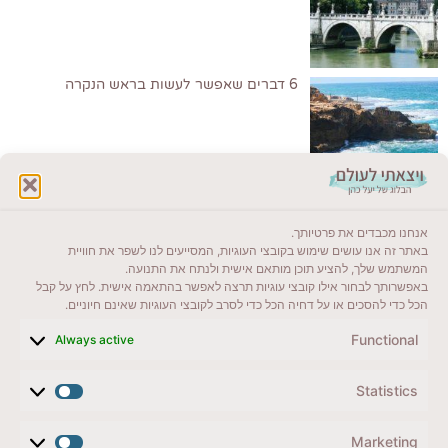
6 דברים שאפשר לעשות בראש הנקרה
לקרוא בבלוג שלי
אנחנו מכבדים את פרטיותך.
ייעדים מומלצים
באתר זה אנו עושים שימוש בקובצי העוגיות, המסייעים לנו לשפר את חוויית
המשתמש שלך, להציע תוכן מותאם אישית ולנתח את התנועה.
מדריכים ועזרים
באפשרותך לבחור אילו קובצי עוגיות תרצה לאפשר בהתאמה אישית. לחץ על קבל
הכל כדי להסכים או על דחיה הכל כדי לסרב לקובצי העוגיות שאינם חיוניים.
סוגי טיולים
Functional
Always active
צרו קשר (לא בשבת)
Statistics
לשליחת הודעת וואטסאפ
veyatsati.laolam@gmail.com
Marketing