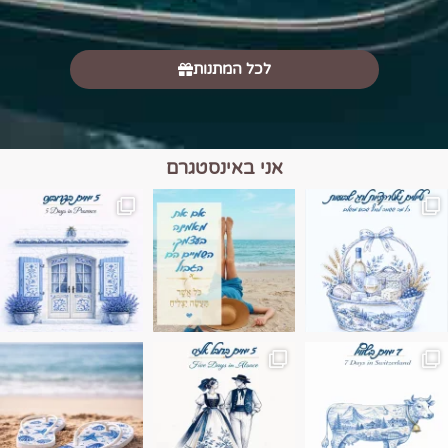
לכל המתנות
אני באינסטגרם
מים הם הגבול 💙🩵
ונופים בחבל אלזס צרפת
ה בחופשה שבו הכל נהיה פשוט יותר. החול, הי