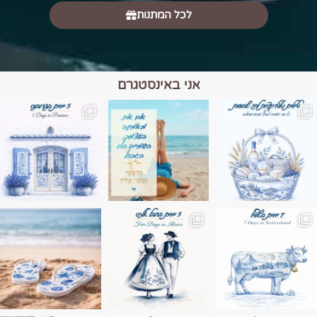
לכל המתנות
אני באינסטגרם
מים הם הגבול 💙🩵
ונופים בחבל אלזס צרפת
ה בחופשה שבו הכל נהיה פשוט יותר. החול, הי
Instagram post 17994326828955248
Instagram post 18