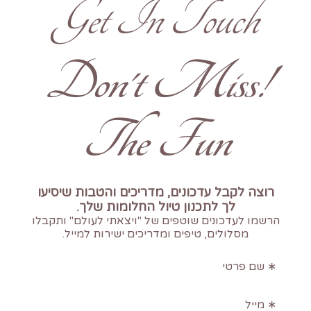
Get In Touch
!Don't Miss
The Fun