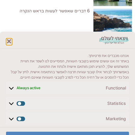
6 דברים שאפשר לעשות בראש הנקרה
לקרוא בבלוג שלי
אנחנו מכבדים את פרטיותך.
ייעדים מומלצים
באתר זה אנו עושים שימוש בקובצי העוגיות, המסייעים לנו לשפר את חוויית
המשתמש שלך, להציע תוכן מותאם אישית ולנתח את התנועה.
מדריכים ועזרים
באפשרותך לבחור אילו קובצי עוגיות תרצה לאפשר בהתאמה אישית. לחץ על קבל
הכל כדי להסכים או על דחיה הכל כדי לסרב לקובצי העוגיות שאינם חיוניים.
סוגי טיולים
Functional
Always active
צרו קשר (לא בשבת)
Statistics
לשליחת הודעת וואטסאפ
veyatsati.laolam@gmail.com
Marketing