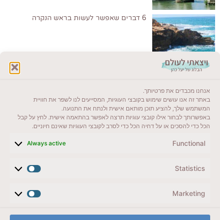
6 דברים שאפשר לעשות בראש הנקרה
לקרוא בבלוג שלי
אנחנו מכבדים את פרטיותך.
ייעדים מומלצים
באתר זה אנו עושים שימוש בקובצי העוגיות, המסייעים לנו לשפר את חוויית
המשתמש שלך, להציע תוכן מותאם אישית ולנתח את התנועה.
מדריכים ועזרים
באפשרותך לבחור אילו קובצי עוגיות תרצה לאפשר בהתאמה אישית. לחץ על קבל
הכל כדי להסכים או על דחיה הכל כדי לסרב לקובצי העוגיות שאינם חיוניים.
סוגי טיולים
Functional
Always active
צרו קשר (לא בשבת)
Statistics
לשליחת הודעת וואטסאפ
veyatsati.laolam@gmail.com
Marketing