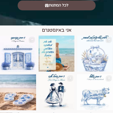
לכל המתנות
אני באינסטגרם
מים הם הגבול 💙🩵
ונופים בחבל אלזס צרפת
ה בחופשה שבו הכל נהיה פשוט יותר. החול, הי
Instagram post 17994326828955248
Instagram post 18