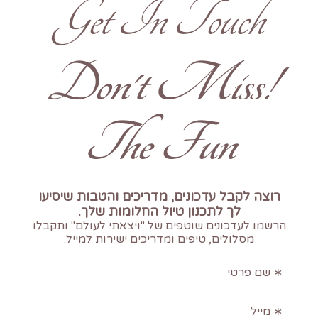
Get In Touch
!Don't Miss
The Fun