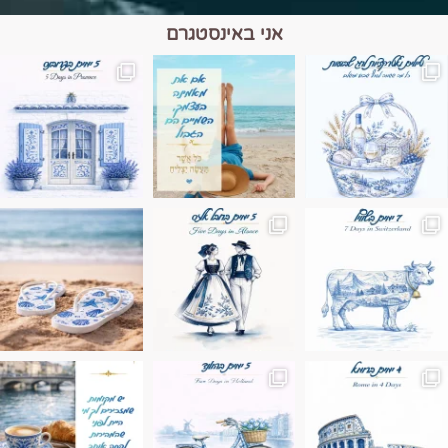
אני באינסטגרם
מים הם הגבול 💙🩵
ונופים בחבל אלזס צרפת
ה בחופשה שבו הכל נהיה פשוט יותר. החול, הי
Instagram post 17994326828955248
Instagram post 18