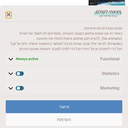
לקרוא בבלוג שלי
אנחנו מכבדים את פרטיותך.
ייעדים מומלצים
באתר זה אנו עושים שימוש בקובצי העוגיות, המסייעים לנו לשפר את חוויית
המשתמש שלך, להציע תוכן מותאם אישית ולנתח את התנועה.
מדריכים ועזרים
באפשרותך לבחור אילו קובצי עוגיות תרצה לאפשר בהתאמה אישית. לחץ על קבל
הכל כדי להסכים או על דחיה הכל כדי לסרב לקובצי העוגיות שאינם חיוניים.
סוגי טיולים
Functional
Always active
צרו קשר (לא בשבת)
Statistics
לשליחת הודעת וואטסאפ
veyatsati.laolam@gmail.com
Marketing
הצהרת נגישות
אישור
מדיניות פרטיות // תנאי שימוש באתר
העדפות
זכויות היוצרים באתר על כל התכנים שמורים ליעל כהן