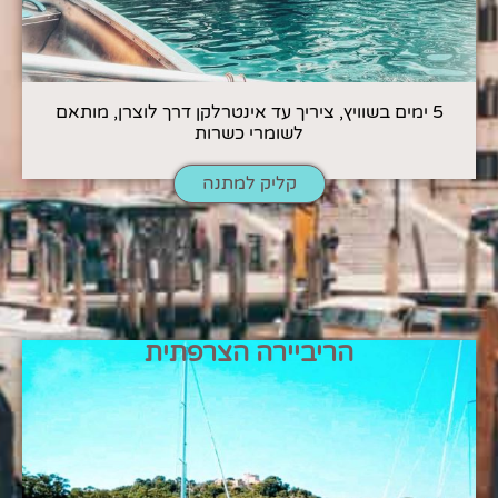
5 ימים בשוויץ, ציריך עד אינטרלקן דרך לוצרן, מותאם
לשומרי כשרות
קליק למתנה
הריביירה הצרפתית