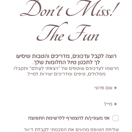
!Don't Miss
The Fun