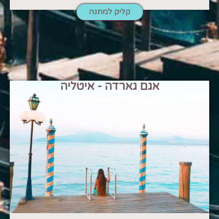
קליק למתנה
אגם גארדה - איטליה