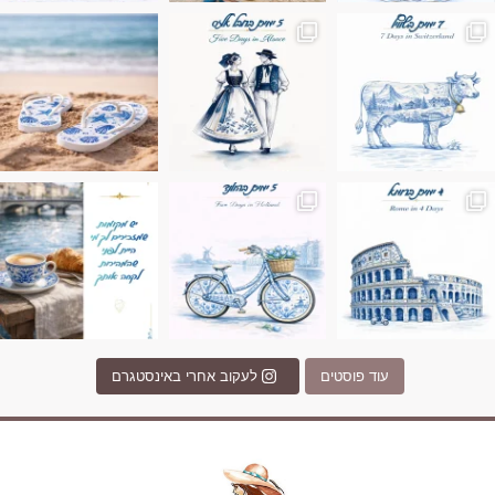
ונופים בחבל אלזס צרפת
ה בחופשה שבו הכל נהיה פשוט יותר. החול, הי
Instagram post 17994326828955248
Instagram post 18
עוד פוסטים
לעקוב אחרי באינסטגרם