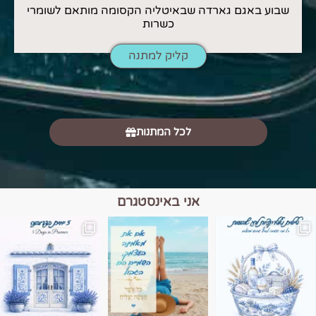
שבוע באגם גארדה שבאיטליה הקסומה מותאם לשומרי
כשרות
קליק למתנה
לכל המתנות
אני באינסטגרם
מים הם הגבול 💙🩵