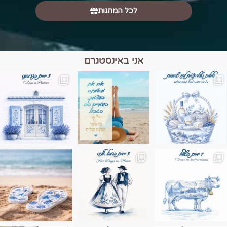
לכל המתנות
אני באינסטגרם
מים הם הגבול 💙🩵
ונופים בחבל אלזס צרפת
ה בחופשה שבו הכל נהיה פשוט יותר. החול, הי
Instagram post 17994326828955248
Instagram post 18