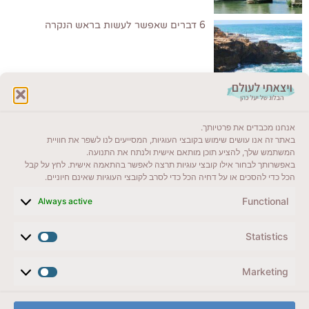
6 דברים שאפשר לעשות בראש הנקרה
לקרוא בבלוג שלי
אנחנו מכבדים את פרטיותך.
ייעדים מומלצים
באתר זה אנו עושים שימוש בקובצי העוגיות, המסייעים לנו לשפר את חוויית
המשתמש שלך, להציע תוכן מותאם אישית ולנתח את התנועה.
מדריכים ועזרים
באפשרותך לבחור אילו קובצי עוגיות תרצה לאפשר בהתאמה אישית. לחץ על קבל
הכל כדי להסכים או על דחיה הכל כדי לסרב לקובצי העוגיות שאינם חיוניים.
סוגי טיולים
Functional
Always active
צרו קשר (לא בשבת)
Statistics
לשליחת הודעת וואטסאפ
veyatsati.laolam@gmail.com
Marketing