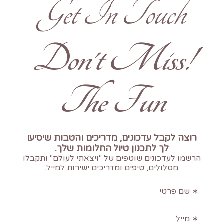
Get In Touch
!Don't Miss
The Fun