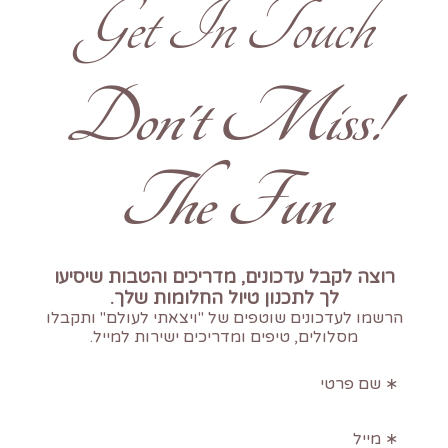
Get In Touch
!Don't Miss
The Fun