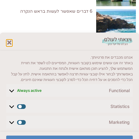
6 דברים שאפשר לעשות בראש הנקרה
לקרוא בבלוג שלי
אנחנו מכבדים את פרטיותך.
ייעדים מומלצים
באתר זה אנו עושים שימוש בקובצי העוגיות, המסייעים לנו לשפר את חוויית
המשתמש שלך, להציע תוכן מותאם אישית ולנתח את התנועה.
מדריכים ועזרים
באפשרותך לבחור אילו קובצי עוגיות תרצה לאפשר בהתאמה אישית. לחץ על קבל
הכל כדי להסכים או על דחיה הכל כדי לסרב לקובצי העוגיות שאינם חיוניים.
סוגי טיולים
Functional
Always active
צרו קשר (לא בשבת)
Statistics
לשליחת הודעת וואטסאפ
veyatsati.laolam@gmail.com
Marketing