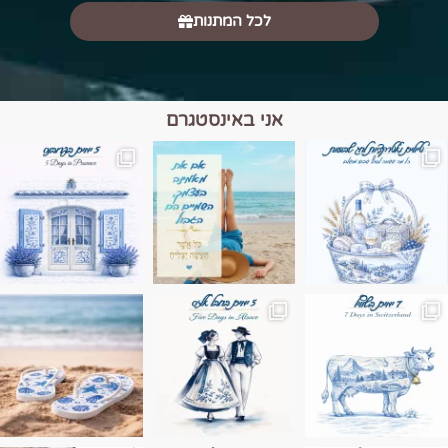
לכל המתנות
אני באינסטגרם
מים הם הגבול 💙🩵
ונופים בחבל אלזס צרפת
ה בחופשה שבו הכל נהיה פשוט יותר. החול, הי
Instagram post 17994326828955248
Instagram post 18