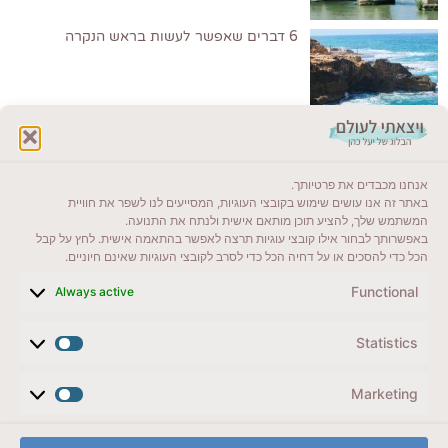
6 דברים שאפשר לעשות בראש הנקרה
לקרוא בבלוג שלי
אנחנו מכבדים את פרטיותך.
ייעדים מומלצים
באתר זה אנו עושים שימוש בקובצי העוגיות, המסייעים לנו לשפר את חוויית
המשתמש שלך, להציע תוכן מותאם אישית ולנתח את התנועה.
מדריכים ועזרים
באפשרותך לבחור אילו קובצי עוגיות תרצה לאפשר בהתאמה אישית. לחץ על קבל
הכל כדי להסכים או על דחיה הכל כדי לסרב לקובצי העוגיות שאינם חיוניים.
סוגי טיולים
Functional
Always active
צרו קשר (לא בשבת)
Statistics
לשליחת הודעת וואטסאפ
veyatsati.laolam@gmail.com
Marketing