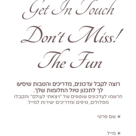
Get In Touch
!Don't Miss
The Fun