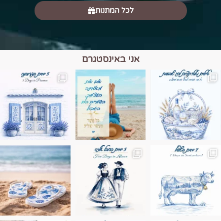
לכל המתנות
אני באינסטגרם
מים הם הגבול 💙🩵
ונופים בחבל אלזס צרפת
ה בחופשה שבו הכל נהיה פשוט יותר. החול, הי
Instagram post 17994326828955248
Instagram post 18