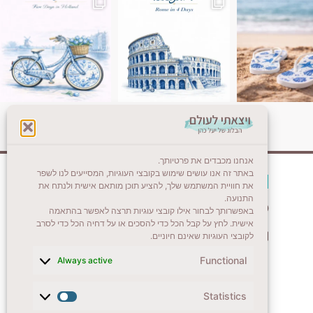
אנחנו מכבדים את פרטיותך.
באתר זה אנו עושים שימוש בקובצי העוגיות, המסייעים לנו לשפר
צרו קשר (לא בשבת)
את חוויית המשתמש שלך, להציע תוכן מותאם אישית ולנתח את
התנועה.
לשליחת הודעת וואטסאפ
באפשרותך לבחור אילו קובצי עוגיות תרצה לאפשר בהתאמה
אישית. לחץ על קבל הכל כדי להסכים או על דחיה הכל כדי לסרב
veyatsati.laolam@gmail.com
לקובצי העוגיות שאינם חיוניים.
Functional
Always active
Statistics