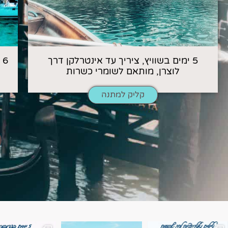
5 ימים בשוויץ, ציריך עד אינטרלקן דרך
6
לוצרן, מותאם לשומרי כשרות
קליק למתנה
השמים הם הגבול 💙🩵
7 ימים בשוויץ, טיול של טבע, הרים וחוויות בלתי נשכח
טיול בין 