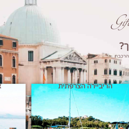
Gi
ך?
 הרכבת
הריביירה הצרפתית
א