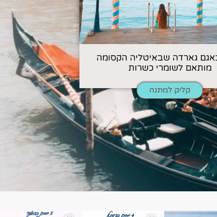
אגם גארדה שבאיטליה הקסומה
מותאם לשומרי כשרות
קליק למתנה
ן. רומא היא אחת
Instagram post 18087423191462101