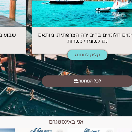
 ימים חלומיים בריביירה הצרפתית, מותאם
שבוע ב
גם לשומרי כשרות
קליק למתנה
לכל המתנות
אני באינסטגרם
כפרים, יין ונופים בחבל אלזס צרפת
יש רגע כזה בחופשה שבו הכל נהיה פשוט יותר. החול, הי
יש ערים בעולם שמרגישות כמו מסע בזמ