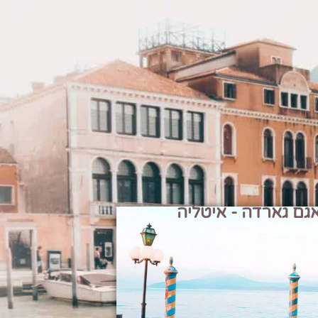
גם גארדה - איטליה