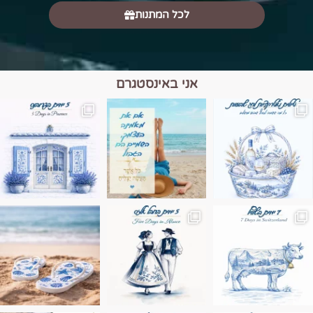
לכל המתנות
אני באינסטגרם
מים הם הגבול 💙🩵
ונופים בחבל אלזס צרפת
ה בחופשה שבו הכל נהיה פשוט יותר. החול, הי
Instagram post 17994326828955248
Instagram post 18