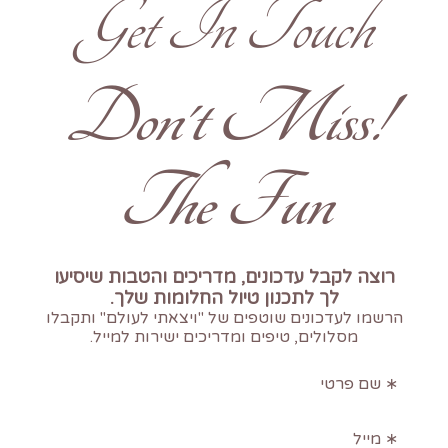
Get In Touch
!Don't Miss
The Fun