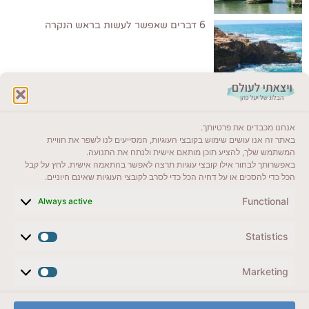
6 דברים שאפשר לעשות בראש הנקרה
לקרוא בבלוג שלי
אנחנו מכבדים את פרטיותך.
ייעדים מומלצים
באתר זה אנו עושים שימוש בקובצי העוגיות, המסייעים לנו לשפר את חוויית
המשתמש שלך, להציע תוכן מותאם אישית ולנתח את התנועה.
מדריכים ועזרים
באפשרותך לבחור אילו קובצי עוגיות תרצה לאפשר בהתאמה אישית. לחץ על קבל
הכל כדי להסכים או על דחיה הכל כדי לסרב לקובצי העוגיות שאינם חיוניים.
סוגי טיולים
Functional
Always active
צרו קשר (לא בשבת)
Statistics
לשליחת הודעת וואטסאפ
veyatsati.laolam@gmail.com
Marketing