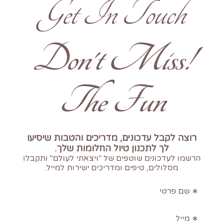
Get In Touch
!Don't Miss
The Fun