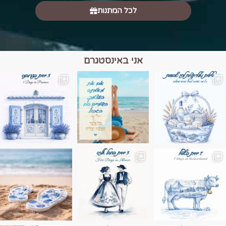
לכל המתנות
אני באינסטגרם
מים הם הגבול 💙🩵
ונופים בחבל אלזס צרפת
ה בחופשה שבו הכל נהיה פשוט יותר. החול, הי
Instagram post 17994326828955248
Instagram post 18