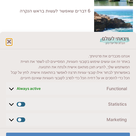
6 דברים שאפשר לעשות בראש הנקרה
לקרוא בבלוג שלי
אנחנו מכבדים את פרטיותך.
ייעדים מומלצים
באתר זה אנו עושים שימוש בקובצי העוגיות, המסייעים לנו לשפר את חוויית
המשתמש שלך, להציע תוכן מותאם אישית ולנתח את התנועה.
מדריכים ועזרים
באפשרותך לבחור אילו קובצי עוגיות תרצה לאפשר בהתאמה אישית. לחץ על קבל
הכל כדי להסכים או על דחיה הכל כדי לסרב לקובצי העוגיות שאינם חיוניים.
סוגי טיולים
Functional
Always active
צרו קשר (לא בשבת)
Statistics
לשליחת הודעת וואטסאפ
veyatsati.laolam@gmail.com
Marketing