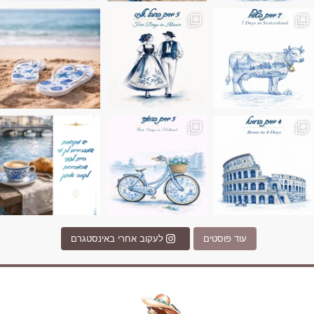
ונופים בחבל אלזס צרפת
ה בחופשה שבו הכל נהיה פשוט יותר. החול, הי
Instagram post 17994326828955248
Instagram post 18
עוד פוסטים
לעקוב אחרי באינסטגרם