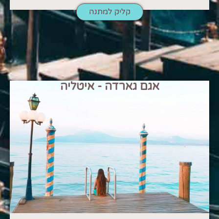
קליק למתנה
אגם גארדה - איטליה