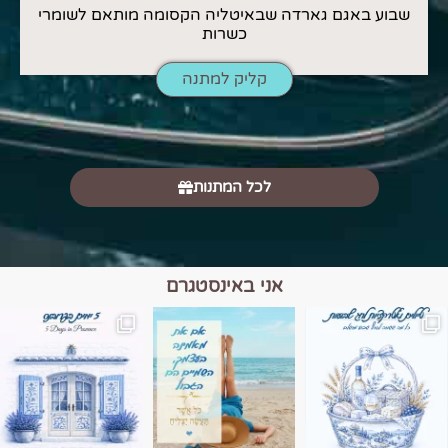
שבוע באגם גארדה שבאיטליה הקסומה מותאם לשומרי
כשרות
קליק למתנה
לכל המתנות
אני באינסטגרם
מים הם הגבול 💙🩵