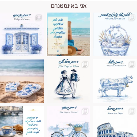
אני באינסטגרם
מים הם הגבול 💙🩵
ונופים בחבל אלזס צרפת
ה בחופשה שבו הכל נהיה פשוט יותר. החול, הי
Instagram post 17994326828955248
Instagram post 18