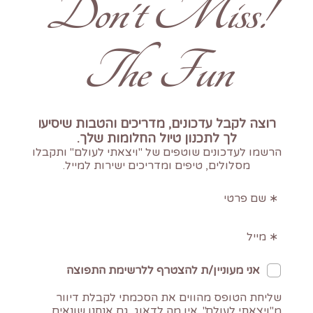
!Don't Miss
The Fun