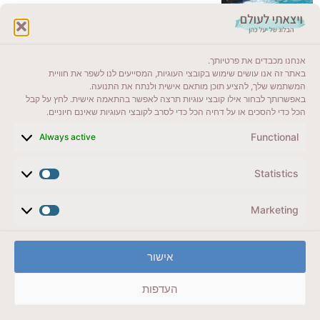
לקרוא בבלוג שלי
אנחנו מכבדים את פרטיותך.
ייעדים מומלצים
באתר זה אנו עושים שימוש בקובצי העוגיות, המסייעים לנו לשפר את חוויית
המשתמש שלך, להציע תוכן מותאם אישית ולנתח את התנועה.
מדריכים ועזרים
באפשרותך לבחור אילו קובצי עוגיות תרצה לאפשר בהתאמה אישית. לחץ על קבל
הכל כדי להסכים או על דחיה הכל כדי לסרב לקובצי העוגיות שאינם חיוניים.
סוגי טיולים
Functional
Always active
צרו קשר (לא בשבת)
Statistics
לשליחת הודעת וואטסאפ
veyatsati.laolam@gmail.com
Marketing
הצהרת נגישות
אישור
מדיניות פרטיות // תנאי שימוש באתר
העדפות
זכויות היוצרים באתר על כל התכנים שמורים ליעל כהן