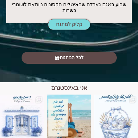
שבוע באגם גארדה שבאיטליה הקסומה מותאם לשומרי
כשרות
קליק למתנה
לכל המתנות
אני באינסטגרם
מים הם הגבול 💙🩵