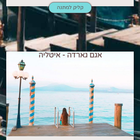
קליק למתנה
אגם גארדה - איטליה