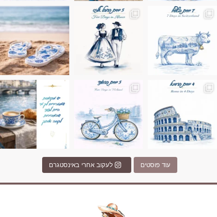
ונופים בחבל אלזס צרפת
ה בחופשה שבו הכל נהיה פשוט יותר. החול, הי
Instagram post 17994326828955248
Instagram post 18
עוד פוסטים
לעקוב אחרי באינסטגרם