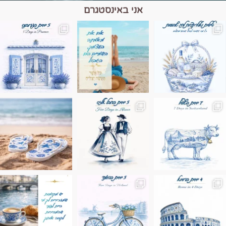
אני באינסטגרם
מים הם הגבול 💙🩵
ונופים בחבל אלזס צרפת
ה בחופשה שבו הכל נהיה פשוט יותר. החול, הי
Instagram post 17994326828955248
Instagram post 18