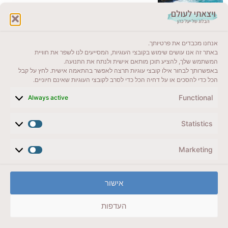
לקרוא בבלוג שלי
אנחנו מכבדים את פרטיותך.
ייעדים מומלצים
באתר זה אנו עושים שימוש בקובצי העוגיות, המסייעים לנו לשפר את חוויית
המשתמש שלך, להציע תוכן מותאם אישית ולנתח את התנועה.
מדריכים ועזרים
באפשרותך לבחור אילו קובצי עוגיות תרצה לאפשר בהתאמה אישית. לחץ על קבל
הכל כדי להסכים או על דחיה הכל כדי לסרב לקובצי העוגיות שאינם חיוניים.
סוגי טיולים
Functional
Always active
צרו קשר (לא בשבת)
Statistics
לשליחת הודעת וואטסאפ
veyatsati.laolam@gmail.com
Marketing
הצהרת נגישות
אישור
מדיניות פרטיות // תנאי שימוש באתר
העדפות
זכויות היוצרים באתר על כל התכנים שמורים ליעל כהן