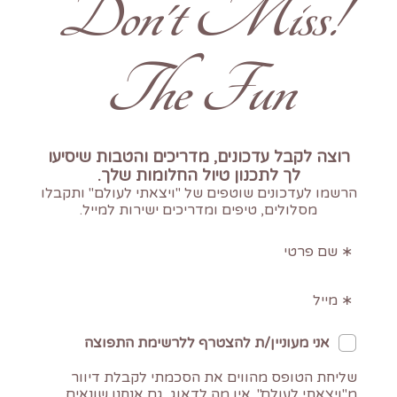
!Don't Miss
The Fun