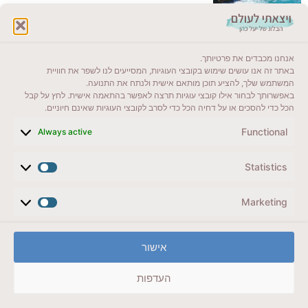
לקרוא בבלוג שלי
אנחנו מכבדים את פרטיותך.
ייעדים מומלצים
באתר זה אנו עושים שימוש בקובצי העוגיות, המסייעים לנו לשפר את חוויית
המשתמש שלך, להציע תוכן מותאם אישית ולנתח את התנועה.
מדריכים ועזרים
באפשרותך לבחור אילו קובצי עוגיות תרצה לאפשר בהתאמה אישית. לחץ על קבל
הכל כדי להסכים או על דחיה הכל כדי לסרב לקובצי העוגיות שאינם חיוניים.
סוגי טיולים
Functional
Always active
צרו קשר (לא בשבת)
Statistics
לשליחת הודעת וואטסאפ
veyatsati.laolam@gmail.com
Marketing
הצהרת נגישות
אישור
מדיניות פרטיות // תנאי שימוש באתר
העדפות
זכויות היוצרים באתר על כל התכנים שמורים ליעל כהן