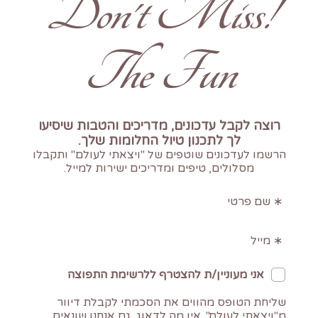
!Don't Miss
The Fun