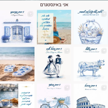
אני באינסטגרם
מים הם הגבול 💙🩵
ונופים בחבל אלזס צרפת
ה בחופשה שבו הכל נהיה פשוט יותר. החול, הי
Instagram post 17994326828955248
Instagram post 18